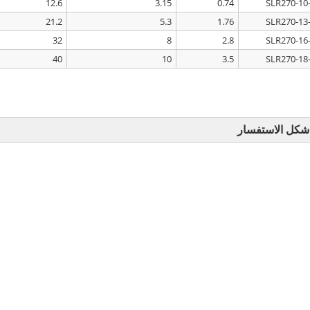
12.6
3.15
0.74
21.2
5.3
1.76
32
8
2.8
40
10
3.5
شكل الاستفسار