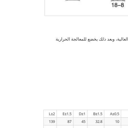
لعالية، وبعد ذلك يخضع للمعالجة الحرارية
L±2
E±1.5
D±1
B±1.5
A±0.5
139
87
45
32.8
10