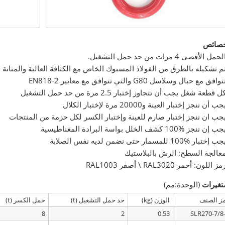
خصائص
ل الأقصى 4 مرات من حد حمل التشغيل.
م تشكيله بالطرق من الفولاذ المسبوك الخاص مع الكثافة العالية والمتانة ا
فق مع حبال وسلاسل G80 والتي تتوافق مع معايير EN818-2
 قطعة شغل يجب أن تتجاوز إختبار 2.5 مرة من حد حمل التشغيل
 أن ننجز إختبار العينة و20000 مرة لإختبار الكلال
جب ان ننجز إختبار صارم للعينة وإختبار الكسر لكل حزمة من المنتجات
جب إن ننجز
100%
كشف الخلل بواسة البرادة المغناطيسية
جب إختبار
100%
للمسمار حتى نضمن لديه نفس الصلابة
عالجة السطح: الرش بالبلاستيك
اللون: أحمر RAL3020 \ أصفر RAL1003
تغيرات
(الوحدة:مم)
ز الصنف
الوزن (kg)
حد حمل التشغيل (t)
حمل الكسر (t)
8
2
0.53