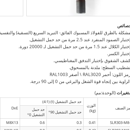
خصائص
شكلة بالطرق للفولاذ المسبوك الفائق- التبريد السريع (التسقية) والتقسية (
بار الصمود المنفرد عند 2.5 مرة من حد حمل التشغيل.
 الكلال عند 1.5 مرة من حد حمل التشغيل لـ 20000 دورة.
ختبار الكسر.
شف الشقوق بإختبار التدفق المغناطيسي.
شطيب السطح: ملدنة بالمسحوق.
اللون: أحمر RAL3020 \ أصفر RAL1003
زاوية بين إتجاه قوة الشغل والبرغي من 0 إلى 90 درجة.
تغيرات
(الوحدة:مم)
حد حمل التشغيل (t) (4:1)
الوزن
ز الصنف
DxE
حد حمل
(kg)
حد حمل التشغيل 90°
التشغيل 0°
M8X13
0.6
0.3
0.41