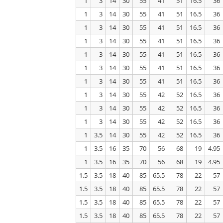
1
3
14
30
55
41
51
16.5
36
1
3
14
30
55
41
51
16.5
36
1
3
14
30
55
41
51
16.5
36
1
3
14
30
55
41
51
16.5
36
1
3
14
30
55
41
51
16.5
36
1
3
14
30
55
41
51
16.5
36
1
3
14
30
55
41
51
16.5
36
1
3
14
30
55
42
52
16.5
36
1
3
14
30
55
42
52
16.5
36
1
3
14
30
55
42
52
16.5
36
1
3.5
14
30
55
42
52
16.5
36
1
3.5
16
35
70
56
68
19
4.95
1
3.5
16
35
70
56
68
19
4.95
1.5
3.5
18
40
85
65.5
78
22
57
1.5
3.5
18
40
85
65.5
78
22
57
1.5
3.5
18
40
85
65.5
78
22
57
1.5
3.5
18
40
85
65.5
78
22
57