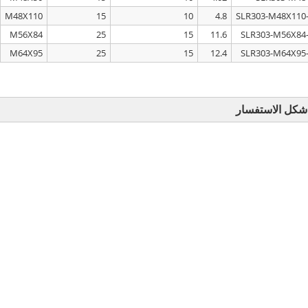
M48X110
15
10
4.8
M56X84
25
15
11.6
M64X95
25
15
12.4
شكل الاستفسار