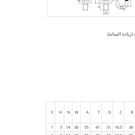
زيادة المتانة).
S
H
N
W
A
T
G
C
B
1
3
14
30
55
41
51
16.5
36