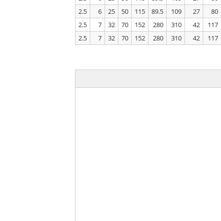
2.5
6
25
50
115
89.5
109
27
80
2.5
7
32
70
152
280
310
42
117
2.5
7
32
70
152
280
310
42
117