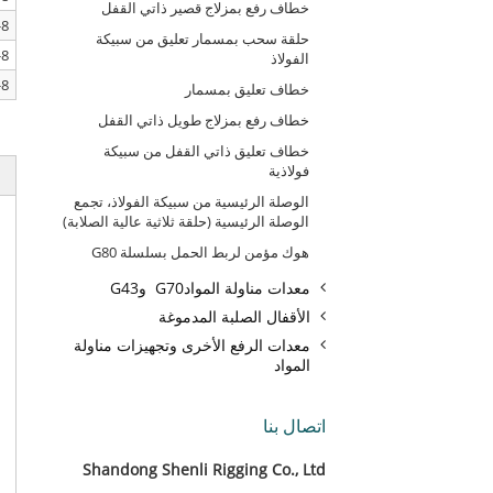
خطاف رفع بمزلاج قصير ذاتي القفل
8-SLR303-M48X110
حلقة سحب بمسمار تعليق من سبيكة
8-SLR303-M56X84
الفولاذ
8-SLR303-M64X95
خطاف تعليق بمسمار
خطاف رفع بمزلاج طويل ذاتي القفل
خطاف تعليق ذاتي القفل من سبيكة
فولاذية
الوصلة الرئيسية من سبيكة الفولاذ، تجمع
الوصلة الرئيسية (حلقة ثلاثية عالية الصلابة)
هوك مؤمن لربط الحمل بسلسلة G80
معدات مناولة الموادG70 وG43
الأقفال الصلبة المدموغة
معدات الرفع الأخرى وتجهيزات مناولة
المواد
اتصال بنا
Shandong Shenli Rigging Co., Ltd