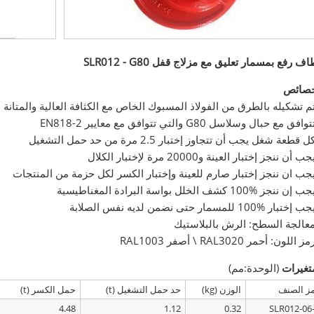
ف رفع بمسمار تعليق مع مزلاج قفل SLR012 - G80
خصائص
م تشكيله بالطرق من الفولاذ المسبوك الخاص مع الكثافة العالية والمتانة ا
فق مع حبال وسلاسل G80 والتي تتوافق مع معايير EN818-2
 قطعة شغل يجب أن تتجاوز إختبار 2.5 مرة من حد حمل التشغيل
 أن ننجز إختبار العينة و20000 مرة لإختبار الكلال
جب ان ننجز إختبار صارم للعينة وإختبار الكسر لكل حزمة من المنتجات
جب إن ننجز
100%
كشف الخلل بواسة البرادة المغناطيسية
جب إختبار
100%
للمسمار حتى نضمن لديه نفس الصلابة
عالجة السطح: الرش بالبلاستيك
اللون: أحمر RAL3020 \ أصفر RAL1003
تغيرات
(الوحدة:مم)
ز الصنف
الوزن (kg)
حد حمل التشغيل (t)
حمل الكسر (t)
4.48
1.12
0.32