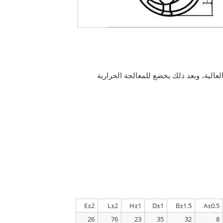
لعالية، وبعد ذلك يخضع للمعالجة الحرارية
E±2
L±2
H±1
D±1
B±1.5
A±0.5
26
76
23
35
32
8