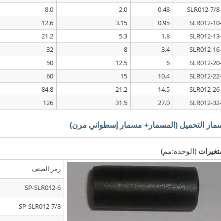
8.0
2.0
0.48
12.6
3.15
0.95
21.2
5.3
1.8
32
8
3.4
50
12.5
6
60
15
10.4
84.8
21.2
14.5
126
31.5
27.0
مار التحميل (المسمار+ مسمار إسطواني مرن)
تغيرات
(الوحدة:مم)
رمز الصنف
SP-SLR012-6
SP-SLR012-7/8