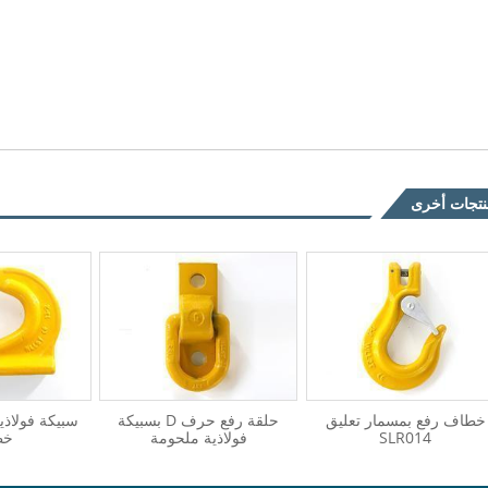
تجات أخرى
خطاف رفع بمسمار تعليق
حلقة رفع حرف D بسبيكة
سبيكة فولاذ
SLR014
فولاذية ملحومة
خط