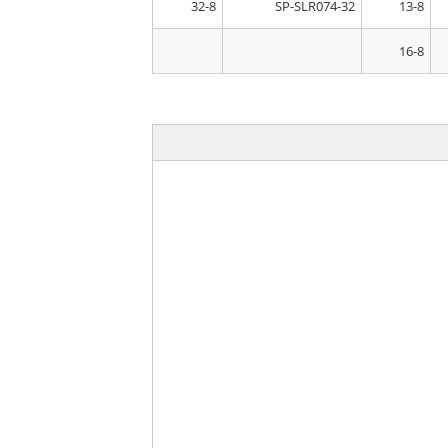
32-8
SP-SLR074-32
13-8
16-8