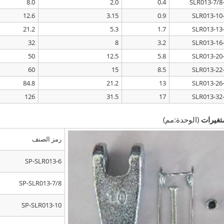
8.0
2.0
0.4
12.6
3.15
0.9
21.2
5.3
1.7
32
8
3.2
50
12.5
5.8
60
15
8.5
84.8
21.2
13
126
31.5
17
تغيرات
(الوحدة:مم)
رمز الصنف
SP-SLR013-6
SP-SLR013-7/8
SP-SLR013-10