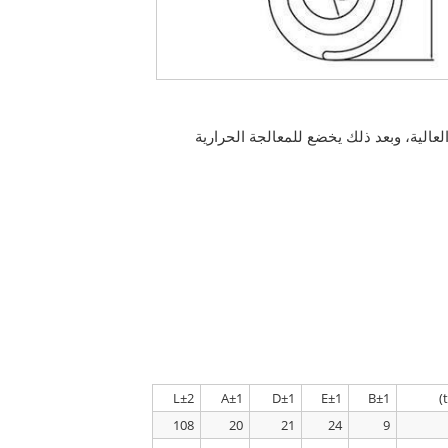
لعالية، وبعد ذلك يخضع للمعالجة الحرارية
L±2
A±1
D±1
E±1
B±1
108
20
21
24
9