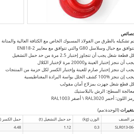
خصائص
م تشكيله بالطرق من الفولاذ المسبوك الخاص مع الكثافة العالية والمتانة ا
فق مع حبال وسلاسل G80 والتي تتوافق مع معايير EN818-2
 قطعة شغل يجب أن تتجاوز إختبار 2.5 مرة من حد حمل التشغيل
 أن ننجز إختبار العينة و20000 مرة لإختبار الكلال
جب ان ننجز إختبار صارم للعينة وإختبار الكسر لكل حزمة من المنتجات
جب إن ننجز
100%
كشف الخلل بواسة البرادة المغناطيسية
ل قطع شغل جهزت بمزلاج أمان مقولب
عالجة السطح: الرش بالبلاستيك
اللون: أحمر RAL3020 \ أصفر RAL1003
تغيرات
(الوحدة:مم)
ز الصنف
الوزن (kg)
حد حمل التشغيل (t)
حمل الكسر (t)
4.48
1.12
0.3