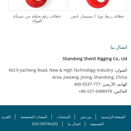
خطاف ربط نوع C بمسمار نابض
خطاف رفع بحلقة من سبيكة
الفولاذ
اتصال بنا
Shandong Shenli Rigging Co., Ltd
العنوان: NO.9 Jiacheng Road, New & High Technology Industry
Area, Jiaxiang, Jining, Shandong, China
الهاتف الأرضي:
400-0537-777
الفاكس:
+86-537-6988978
الصفحة الرئيسية
من نحن
المنتجات
المعدات المخصصة
القدرة
التصنيعية
اتصال بنا
DISCONTINUED