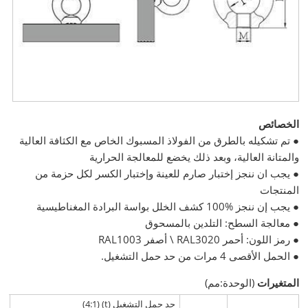
الخصائص
● تم تشكيله بالطرق من الفولاذ المسبوك الخاص مع الكثافة العالية
والمتانة العالية، وبعد ذلك يخضع للمعالجة الحرارية
● يجب ان ننجز إختبار صارم للعينة وإختبار الكسر لكل حزمة من
المنتجات
● يجب إن ننجز
100%
كشف الخلل بواسة البرادة المغناطيسية
● معالجة السطح: التلدين بالمسحوق
● رمز اللون: أحمر RAL3020 \ أصفر RAL1003
● الحمل الأقصى 4 مرات من حد حمل التشغيل.
المتغيرات
(الوحدة:مم)
حد حمل التشغيل (t) (4:1)